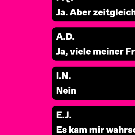
Ja. Aber zeitgleic
A.D.
Ja, viele meiner 
I.N.
Nein
E.J.
Es kam mir wahrsch