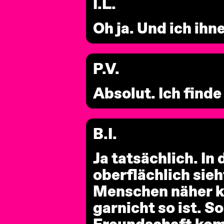
I.L.
Oh ja. Und ich ih
P.V.
Absolut. Ich finde
B.I.
Ja tatsächlich. In 
oberflächlich sieh
Menschen näher k
garnicht so ist. S