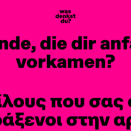
nde, die dir an
vorkamen?
ίλους που σας
άξενοι στην α