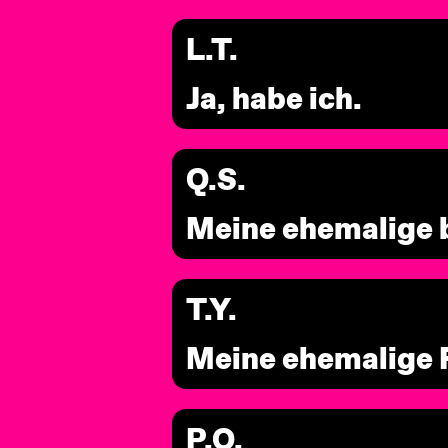
L.T.
Ja, habe ich.
Q.S.
Meine ehemalige 
T.Y.
Meine ehemalige 
P.Q.