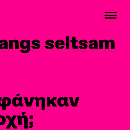
NEXT
fangs seltsam
 φάνηκαν
ρχή;