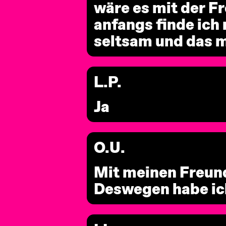
wäre es mit der F
anfangs finde ich
seltsam und das m
L.P.
Ja
O.U.
Mit meinen Freun
Deswegen habe ic