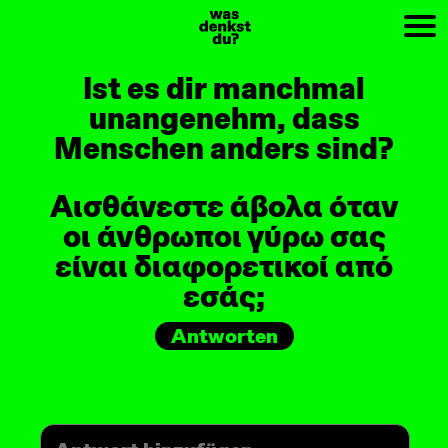
PREV
NEXT
Ist es dir manchmal
unangenehm, dass
Menschen anders sind?
Αισθάνεστε άβολα όταν
οι άνθρωποι γύρω σας
είναι διαφορετικοί από
εσάς;
Antworten