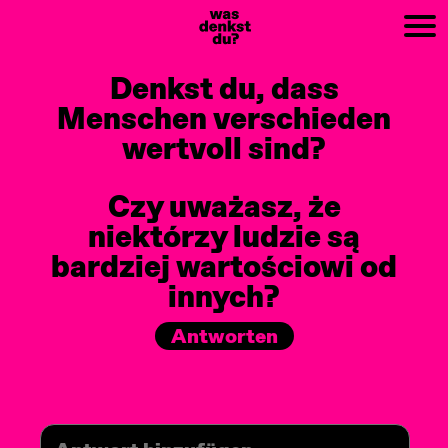
PREV
NEXT
Denkst du, dass
Menschen verschieden
wertvoll sind?
Czy uważasz, że
niektórzy ludzie są
bardziej wartościowi od
innych?
Antworten