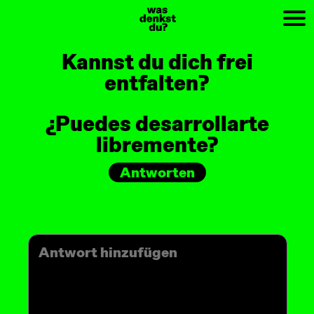
PREV
NEXT
Kannst du dich frei
entfalten?
¿Puedes desarrollarte
libremente?
Antworten